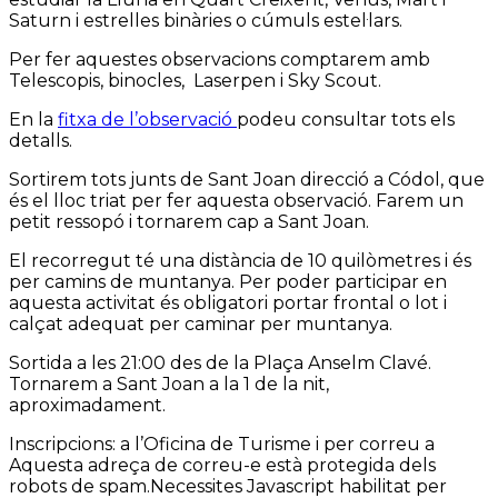
Saturn i estrelles binàries o cúmuls estel·lars.
Per fer aquestes observacions comptarem amb
Telescopis, binocles, Laserpen i Sky Scout.
En la
fitxa de l’observació
podeu consultar tots els
detalls.
Sortirem tots junts de Sant Joan direcció a Códol, que
és el lloc triat per fer aquesta observació. Farem un
petit ressopó i tornarem cap a Sant Joan.
El recorregut té una distància de 10 quilòmetres i és
per camins de muntanya. Per poder participar en
aquesta activitat és obligatori portar frontal o lot i
calçat adequat per caminar per muntanya.
Sortida a les 21:00 des de la Plaça Anselm Clavé.
Tornarem a Sant Joan a la 1 de la nit,
aproximadament.
Inscripcions: a l’Oficina de Turisme i per correu a
Aquesta adreça de correu-e està protegida dels
robots de spam.Necessites Javascript habilitat per