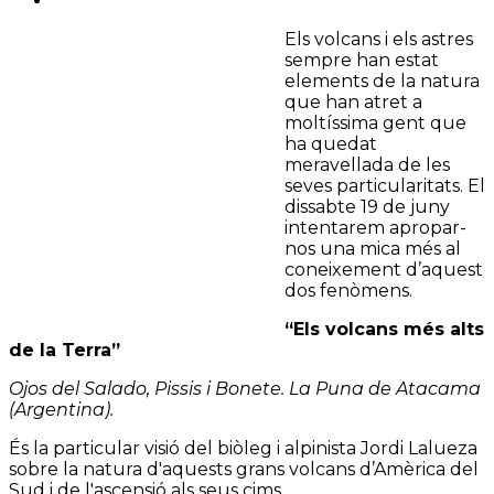
Els volcans i els astres
sempre han estat
elements de la natura
que han atret a
moltíssima gent que
ha quedat
meravellada de les
seves particularitats. El
dissabte 19 de juny
intentarem apropar-
nos una mica més al
coneixement d’aquest
dos fenòmens.
“Els volcans més alts
de la Terra”
Ojos del Salado, Pissis i Bonete. La Puna de Atacama
(Argentina).
És la particular visió del biòleg i alpinista Jordi Lalueza
sobre la natura d'aquests grans volcans d’Amèrica del
Sud i de l'ascensió als seus cims.