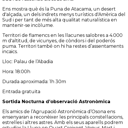
Ens mostra què és la Puna de Atacama, un desert
d'alçada, un dels indrets menys turístics d'Amèrica del
Sud i per tant de més alta qualitat naturalística en
mantenir-se incòlume.
Territori de flamencs en les llacunes salobres a 4.000
m d'altitud, de vicunyes, de còndors i del poderós
puma. Territori també on hi ha restes d’assentaments
incaics.
Lloc: Palau de l’Abadia
Hora: 18:00h
Durada aproximada: 1h 30m
Entrada gratuïta
Sortida Nocturna d’observació Astronòmica
Els amics de l’Agrupació Astronòmica d’Osona ens
ensenyaran a reconèixer les principals constel·lacions,
estrelles i altres astres. Amb els seus aparells podrem
estudiar la Lluna en Quart Creixent, Venus, Mart i