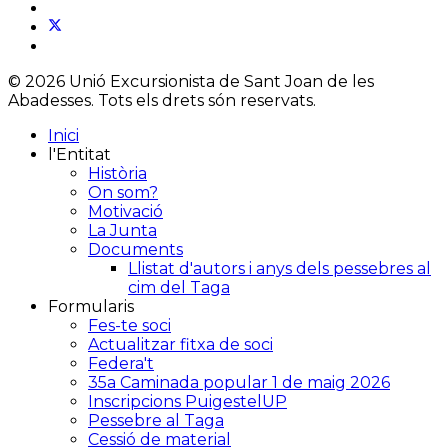
© 2026 Unió Excursionista de Sant Joan de les
Abadesses. Tots els drets són reservats.
Inici
l'Entitat
Història
On som?
Motivació
La Junta
Documents
Llistat d'autors i anys dels pessebres al
cim del Taga
Formularis
Fes-te soci
Actualitzar fitxa de soci
Federa't
35a Caminada popular 1 de maig 2026
Inscripcions PuigestelUP
Pessebre al Taga
Cessió de material