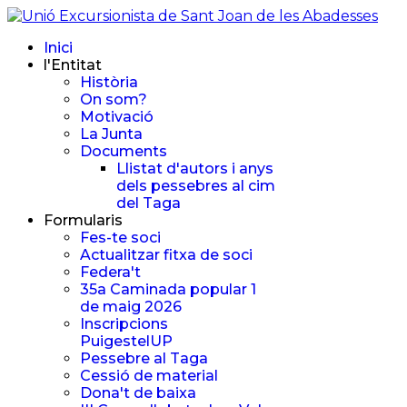
Inici
l'Entitat
Història
On som?
Motivació
La Junta
Documents
Llistat d'autors i anys
dels pessebres al cim
del Taga
Formularis
Fes-te soci
Actualitzar fitxa de soci
Federa't
35a Caminada popular 1
de maig 2026
Inscripcions
PuigestelUP
Pessebre al Taga
Cessió de material
Dona't de baixa