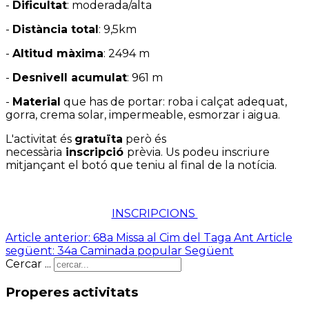
-
Dificultat
: moderada/alta
-
Distància total
: 9,5km
-
Altitud màxima
: 2494 m
-
Desnivell acumulat
: 961 m
-
Material
que has de portar: roba i calçat adequat,
gorra, crema solar, impermeable, esmorzar i aigua.
L'activitat és
gratuïta
però és
necessària
inscripció
prèvia. Us podeu inscriure
mitjançant el botó que teniu al final de la notícia.
INSCRIPCIONS
Article anterior: 68a Missa al Cim del Taga
Ant
Article
següent: 34a Caminada popular
Següent
Cercar ...
Properes activitats