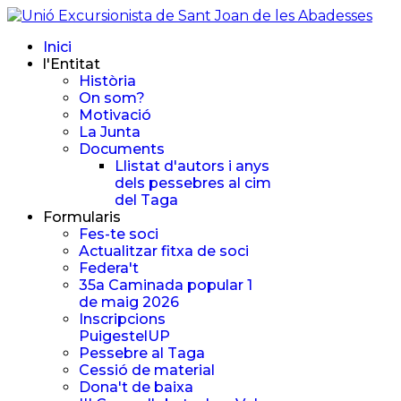
Inici
l'Entitat
Història
On som?
Motivació
La Junta
Documents
Llistat d'autors i anys
dels pessebres al cim
del Taga
Formularis
Fes-te soci
Actualitzar fitxa de soci
Federa't
35a Caminada popular 1
de maig 2026
Inscripcions
PuigestelUP
Pessebre al Taga
Cessió de material
Dona't de baixa