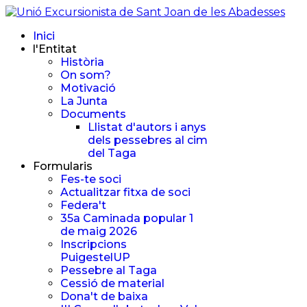
Inici
l'Entitat
Història
On som?
Motivació
La Junta
Documents
Llistat d'autors i anys
dels pessebres al cim
del Taga
Formularis
Fes-te soci
Actualitzar fitxa de soci
Federa't
35a Caminada popular 1
de maig 2026
Inscripcions
PuigestelUP
Pessebre al Taga
Cessió de material
Dona't de baixa