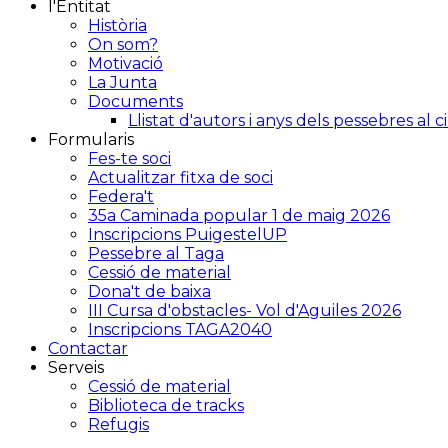
l'Entitat
Història
On som?
Motivació
La Junta
Documents
Llistat d'autors i anys dels pessebres al 
Formularis
Fes-te soci
Actualitzar fitxa de soci
Federa't
35a Caminada popular 1 de maig 2026
Inscripcions PuigestelUP
Pessebre al Taga
Cessió de material
Dona't de baixa
III Cursa d'obstacles- Vol d'Aguiles 2026
Inscripcions TAGA2040
Contactar
Serveis
Cessió de material
Biblioteca de tracks
Refugis