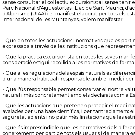
sense consultar el col·lectiu excursionista i sense tenir
Parc Nacional d'Aigüestortes i Llac de Sant Maurici, d'ac
d'Alpinisme (UIAA) i el manifest elaborat per tots els 
Internacional de les Muntanyes, volem manifestar:
- Que en totes les actuacions i normatives que es porti
expressada a través de les institucions que representen 
- Que la pràctica excursionista en totes les seves manife
consideració estigui recollida a les normatives de forma 
- Que a les regulacions dels espais naturals es diferenc
d'una manera habitual i responsable amb el medi, i per 
- Que l'ús responsable permet conservar el nostre valuó
natural i més concretament amb els declarats com a Esp
- Que les actuacions que pretenen protegir el medi nat
avalades per una base científica, i per tantreclamem: el 
seguretat adients i no patir més limitacions que les estr
- Que és imprescindible que les normatives dels diferen
coneixement per part de tots els usuaris i de manera e