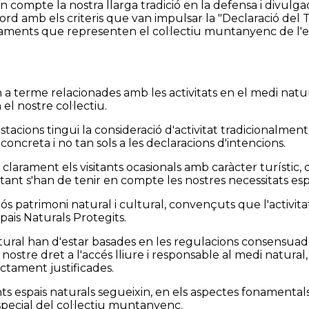
 en compte la nostra llarga tradició en la defensa i divul
ord amb els criteris que van impulsar la "Declaració del T
estaments que representen el col·lectiu muntanyenc de l'e
n a terme relacionades amb les activitats en el medi nat
el nostre col·lectiu.
stacions tingui la consideració d'activitat tradicionalmen
concreta i no tan sols a les declaracions d'intencions.
iï clarament els visitants ocasionals amb caràcter turíst
tant s'han de tenir en compte les nostres necessitats esp
s patrimoni natural i cultural, convençuts que l'activit
ais Naturals Protegits.
ural han d'estar basades en les regulacions consensuade
nostre dret a l'accés lliure i responsable al medi natural,
ictament justificades.
ts espais naturals segueixin, en els aspectes fonamentals
special del col·lectiu muntanyenc.