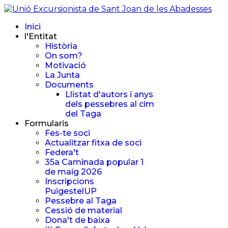
Inici
l'Entitat
Història
On som?
Motivació
La Junta
Documents
Llistat d'autors i anys
dels pessebres al cim
del Taga
Formularis
Fes-te soci
Actualitzar fitxa de soci
Federa't
35a Caminada popular 1
de maig 2026
Inscripcions
PuigestelUP
Pessebre al Taga
Cessió de material
Dona't de baixa