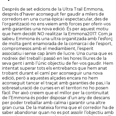
Després de set edicions de la Ultra Trail Emmona,
després d’haver aconseguit fer gaudir a milers de
corredors en una cursa èpica i espectacular, des de
l’organització no ens veiem amb forces per oferir-vos
amb garanties una nova edició. És per aquest motiu
que hem decidit NO realitzar la Emmona2017. Com ja
sabeu Emmona és una ultra organitzada amb l’esforç
de molta gent enamorada de la comarca i de l’esport,
compromesos amb el mediambient, l’esperit
associatiu i sense cap ànim de lucre. Una cursa que es
nodreix del treball i passió en les hores lliures de la
seva gent i amb l’únic objectiu de fer-vos gaudir. Hem
intentat superar tots els entrebancs que hem anat
trobant durant el camí per aconseguir una nova
edició, però a aquestes alçades encara no hem
aconseguit tancar el traçat amb garanties de pas, i la
sobresaturació de curses en el territori no ho posen
fàcil. Per això creiem que el millor per la continuïtat
de l’Emmona és poder disposar d’un any de descans
per poder treballar amb calma i garantir una altre
gran cursa. De la mateixa forma que el corredor ha de
saber abandonar quan no es pot assolir l’objectiu amb