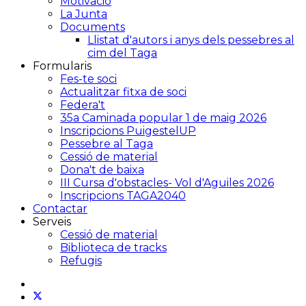
Motivació
La Junta
Documents
Llistat d'autors i anys dels pessebres al
cim del Taga
Formularis
Fes-te soci
Actualitzar fitxa de soci
Federa't
35a Caminada popular 1 de maig 2026
Inscripcions PuigestelUP
Pessebre al Taga
Cessió de material
Dona't de baixa
III Cursa d'obstacles- Vol d'Aguiles 2026
Inscripcions TAGA2040
Contactar
Serveis
Cessió de material
Biblioteca de tracks
Refugis