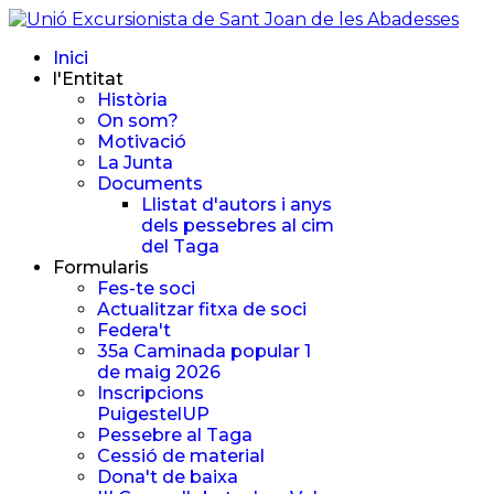
Inici
l'Entitat
Història
On som?
Motivació
La Junta
Documents
Llistat d'autors i anys
dels pessebres al cim
del Taga
Formularis
Fes-te soci
Actualitzar fitxa de soci
Federa't
35a Caminada popular 1
de maig 2026
Inscripcions
PuigestelUP
Pessebre al Taga
Cessió de material
Dona't de baixa