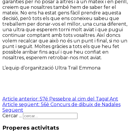
garanties per no posar a altres i a un mateix i en perill,
creiem que nosaltres també hem de saber fer el
mateix. No ens ha estat gens fàcil prendre aquesta
decisió, però tots els que ens coneixeu sabeu que
treballem per donar-vos el millor, una cursa diferent,
una ultra que esperem torni molt aviat i que pugui
continuar comptant amb tots vosaltres. Així doncs
volem recalcar que això no és un punt i final, si no un
punt i seguit. Moltes gràcies a tots els que heu fet
possible arribar fins aquí i que heu confiat en
nosaltres, esperem retrobar-nos mot aviat.
L’equip d’organització Ultra Trail Emmona
Article anterior: 57é Pessebre al cim del Taga!
Ant
Article següent: 56è Concurs de dibuix de Nadales
Següent
Cercar ...
Properes activitats