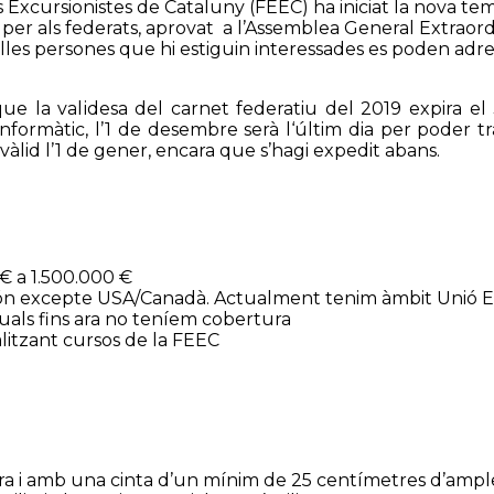
s Excursionistes de Cataluny (FEEC) ha iniciat la nova t
 per als federats, aprovat a l’Assemblea General Extraord
lles persones que hi estiguin interessades es poden adr
ue la validesa del carnet federatiu del 2019 expira e
informàtic, l’1 de desembre serà l‘últim dia per poder tr
àlid l’1 de gener, encara que s’hagi expedit abans.
 € a 1.500.000 €
l món excepte USA/Canadà. Actualment tenim àmbit Unió E
uals fins ara no teníem cobertura
itzant cursos de la FEEC
altura i amb una cinta d’un mínim de 25 centímetres d’ampl