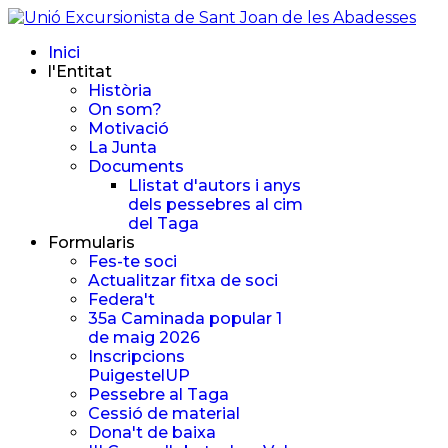
Inici
l'Entitat
Història
On som?
Motivació
La Junta
Documents
Llistat d'autors i anys
dels pessebres al cim
del Taga
Formularis
Fes-te soci
Actualitzar fitxa de soci
Federa't
35a Caminada popular 1
de maig 2026
Inscripcions
PuigestelUP
Pessebre al Taga
Cessió de material
Dona't de baixa