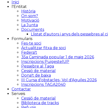
Inici
l'Entitat
Història
On som?
Motivació
La Junta
Documents
Llistat d'autors i anys dels pessebres al 
Formularis
Fes-te soci
Actualitzar fitxa de soci
Federa't
35a Caminada popular 1 de maig 2026
Inscripcions PuigestelUP
Pessebre al Taga
Cessió de material
Dona't de baixa
III Cursa d'obstacles- Vol d'Aguiles 2026
Inscripcions TAGA2040
Contactar
Serveis
Cessió de material
Biblioteca de tracks
Refugis