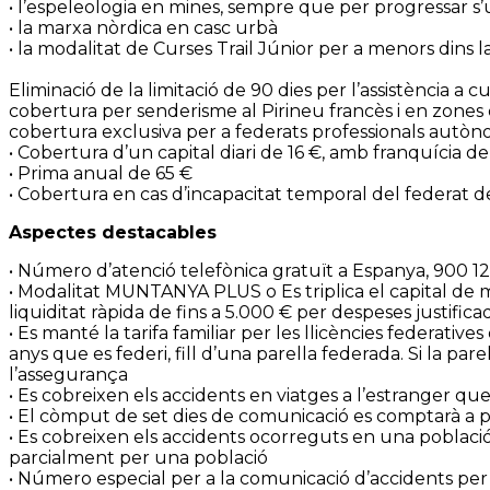
• l’espeleologia en mines, sempre que per progressar s’uti
• la marxa nòrdica en casc urbà
• la modalitat de Curses Trail Júnior per a menors dins l
Eliminació de la limitació de 90 dies per l’assistència a
cobertura per senderisme al Pirineu francès i en zones 
cobertura exclusiva per a federats professionals autòn
• Cobertura d’un capital diari de 16 €, amb franquícia d
• Prima anual de 65 €
• Cobertura en cas d’incapacitat temporal del federat d
Aspectes destacables
• Número d’atenció telefònica gratuït a Espanya, 900 12
• Modalitat MUNTANYA PLUS o Es triplica el capital de mo
liquiditat ràpida de fins a 5.000 € per despeses justifica
• Es manté la tarifa familiar per les llicències federa
anys que es federi, fill d’una parella federada. Si la p
l’assegurança
• Es cobreixen els accidents en viatges a l’estranger q
• El còmput de set dies de comunicació es comptarà a par
• Es cobreixen els accidents ocorreguts en una poblaci
parcialment per una població
• Número especial per a la comunicació d’accidents per 