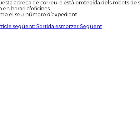
esta adreça de correu-e està protegida dels robots de sp
 en horari d’oficines
 amb el seu número d’expedient
rticle següent: Sortida esmorzar
Següent