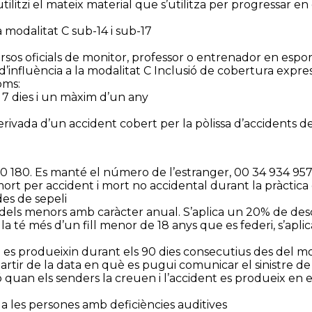
litzi el mateix material que s’utilitza per progressar en g
a modalitat C sub-14 i sub-17
 cursos oficials de monitor, professor o entrenador en espo
d’influència a la modalitat C Inclusió de cobertura expre
oms:
e 7 dies i un màxim d’un any
erivada d’un accident cobert per la pòlissa d’accidents 
0 180. Es manté el número de l’estranger, 00 34 934 957 
rt per accident i mort no accidental durant la pràctica es
des de sepeli
tives dels menors amb caràcter anual. S’aplica un 20% de
arella té més d’un fill menor de 18 anys que es federi, s’
ue es produeixin durant els 90 dies consecutius des del 
tir de la data en què es pugui comunicar el sinistre de l
ó quan els senders la creuen i l’accident es produeix en
a les persones amb deficiències auditives