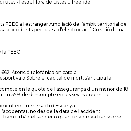
rutes • l’esquí fora de pistes o freeride
rts FEEC a l’estranger Ampliació de l’àmbit territorial de
ssa a accidents per causa d’electrocució Creació d’una
de la FEEC
662. Atenció telefònica en català
portiva o Sobre el capital de mort, s’anticipa la
 descompte en la quota de l’assegurança d’un menor de 18
aplica un 35% de descompte en les seves quotes de
moment en què se surti d’Espanya
’accidentat, no des de la data de l’accident
 el tram urbà del sender o quan una prova transcorre