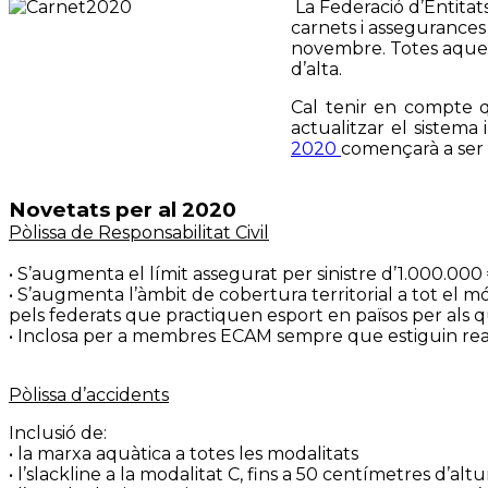
La Federació d’Entitat
carnets i assegurances
novembre
. Totes aque
d’alta.
Cal tenir en compte q
actualitzar el sistema 
2020
començarà a ser v
Novetats per al 2020
Pòlissa de Responsabilitat Civil
• S’augmenta el límit assegurat per sinistre d’1.000.000
• S’augmenta l’àmbit de cobertura territorial a tot e
pels federats que practiquen esport en països per als q
• Inclosa per a membres ECAM sempre que estiguin real
Pòlissa d’accidents
Inclusió de:
• la marxa aquàtica a totes les modalitats
• l’slackline a la modalitat C, fins a 50 centímetres d’