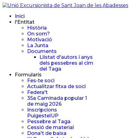
Inici
l'Entitat
Història
On som?
Motivació
La Junta
Documents
Llistat d'autors i anys
dels pessebres al cim
del Taga
Formularis
Fes-te soci
Actualitzar fitxa de soci
Federa't
35a Caminada popular 1
de maig 2026
Inscripcions
PuigestelUP
Pessebre al Taga
Cessió de material
Dona't de baixa