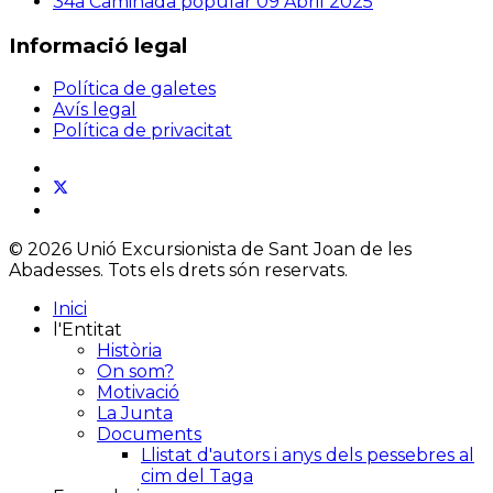
34a Caminada popular
09 Abril 2025
Informació legal
Política de galetes
Avís legal
Política de privacitat
© 2026 Unió Excursionista de Sant Joan de les
Abadesses. Tots els drets són reservats.
Inici
l'Entitat
Història
On som?
Motivació
La Junta
Documents
Llistat d'autors i anys dels pessebres al
cim del Taga