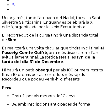
Un any més, i amb l'arribada del Nadal, torna la Sant
Silvestre Santjoanina! Enguany es celebrarà la X
edició, organitzada per la Unió Excursionista.
El recorregut de la cursa tindrà una distància total
de
5km
.
Es realitzarà una volta circular que tindrà inici i final
al
Passeig Comte Guifré
, on a més disposarem d'un
avituallament final. La sortida serà a les
17h de la
tarda del dia 31 de Desembre
.
Hi haurà un petit
obsequi
per als 100 primers inscrits i
fins a 10 premis per als corredors més ràpids.
Recordeu que podeu venir-hi disfressats!
Preu
:
Gratuït per als menors de 10 anys.
8€ amb inscripcions anticipades de forma