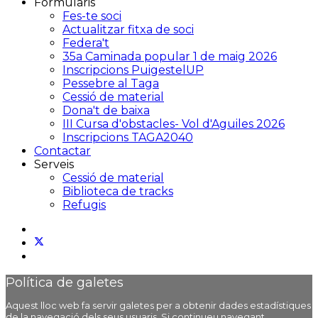
Formularis
Fes-te soci
Actualitzar fitxa de soci
Federa't
35a Caminada popular 1 de maig 2026
Inscripcions PuigestelUP
Pessebre al Taga
Cessió de material
Dona't de baixa
III Cursa d'obstacles- Vol d'Aguiles 2026
Inscripcions TAGA2040
Contactar
Serveis
Cessió de material
Biblioteca de tracks
Refugis
Política de galetes
Aquest lloc web fa servir galetes per a obtenir dades estadístiques
de la navegació dels seus usuaris. Si continueu navegant